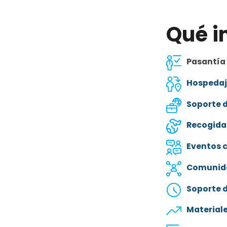
Qué i
Pasantía
Hospedaje
Soporte 
Recogida 
Eventos c
Comunida
Soporte 
Materiale