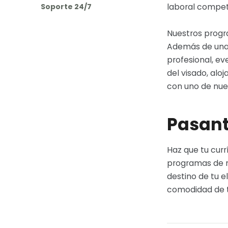
laboral competi
Soporte 24/7
Nuestros progr
Además de una 
profesional, ev
del visado, alo
con uno de nues
Pasant
Haz que tu cur
programas de n
destino de tu e
comodidad de tu