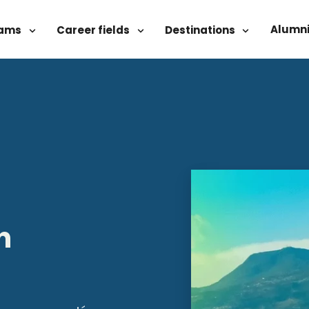
Alumni
rams
Career fields
Destinations
n