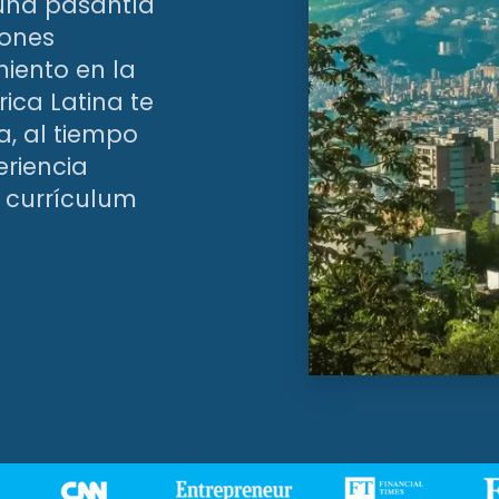
 una pasantía
iones
iento en la
ica Latina te
va, al tiempo
eriencia
 currículum