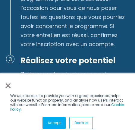
l’occasion pour vous de nous poser
toutes les questions que vous pourriez
avoir concernant le programme. Si
votre entretien est réussi, confirmez
votre inscription avec un acompte.
Réalisez votre potentiel
3
Collaborez dans le processus de
×
placement et accélérez votre carrière
We use cookies to provide you with a great experience, help
our website function properly, and analyse how users interact
with our website. For more information, please read our
Cookie
Policy
.
Subscribe via email
Accept
Decline
Subscribe to get insights sent directly to your inbox.