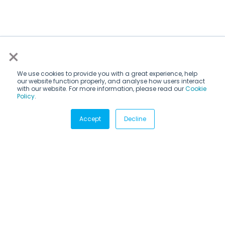
×
We use cookies to provide you with a great experience, help
our website function properly, and analyse how users interact
with our website. For more information, please read our
Cookie
Policy
.
Subscribe via email
Accept
Decline
Subscribe to get insights sent directly to your inbox.
CANDIDATES